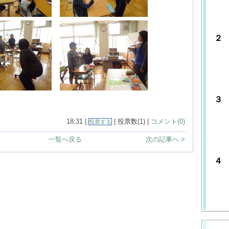
元
わ
２
み
進
わ
３
の
18:31 |
| 投票数(1) |
コメント(0)
投票する
つ
わ
一覧へ戻る
次の記事へ >
４
無
は
わ