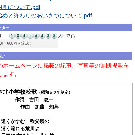
具について.pdf
始めと終わりのあいさつについて.pdf
ンター
は
人目です。
5.10 600万人達成！
願い
のホームページに掲載の記事、写真等の無断掲載を
します。
本北小学校校歌
（昭和５０年制定）
作詞 吉田 恵一
曲 加藤 知典
 遠くかすむ 秩父嶺の
く流れる荒川よ