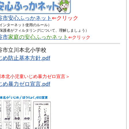
谷市
安心ふっかネット
⇐クリック
ンターネット使用のルール）
護者がフィルタリングについて、理解しましょう）
谷市
家庭の安心ふっかネット
⇐クリック
谷市立川本北小学校
じめ防止基本方針.pdf
川本北小児童いじめ暴力ゼロ宣言＞
じめ暴力ゼロ宣言.pdf