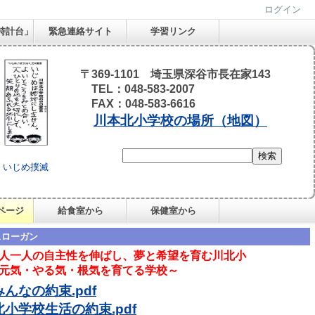
ログイン
時計台」
緊急連絡サイト
学習リンク
〒369-1101 埼玉県深谷市長在家143
TEL：048-583-2007
FAX：048-583-6616
川本北小学校の場所（地図）
いじめ撲滅
ページ
給食室から
保健室から
スローガン
人一人の自主性を伸ばし、夢と希望を育む川北小
気・やる気・根気を育てる学校～
んなの約束.pdf
小学校生活の約束.pdf