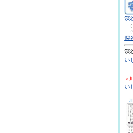
深
（イ
（保
深
深
い
＜
い