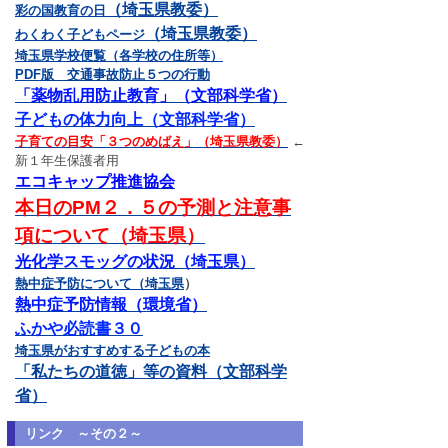
（埼玉県教委）
彩の国教育の日
（埼玉県教委）
わくわく子どもページ
埼玉県学校便覧（各学校の住所等）
PDF版 交通事故防止５つの行動
「薬物乱用防止教育」（文部科学省）
子どもの体力向上（文部科学省）
子育ての目安「３つのめばえ」（埼玉県教委）
←
新１年生保護者用
エコキャップ推進協会
本日のPM２．５の予測と注意事
項について（埼玉県）
光化学スモッグの状況（埼玉県）
熱中症予防について（埼玉県
）
熱中症予防情報（環境省）
ふかや必読書３０
埼玉県がおすすめする子どもの本
「私たちの道徳」等の資料（文部科学
省）
リンク ～その２～