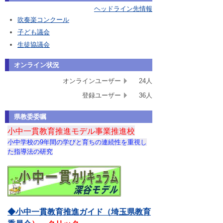
ヘッドライン先情報
吹奏楽コンクール
子ども議会
生徒協議会
オンライン状況
オンラインユーザー
24人
登録ユーザー
36人
県教委委嘱
小中一貫教育推進モデル事業推進校
小中学校の9年間の学びと育ちの連続性を重視し
た指導法の研究
◆小中一貫教育推進ガイド（埼玉県教育