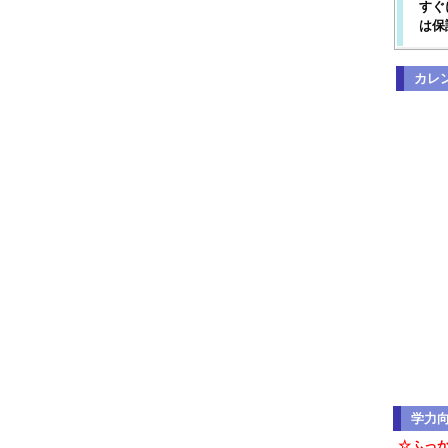
すぐ
は保
カレ
学力
☆ふっ