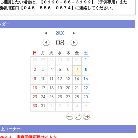
に相談したい場合は、【０１２０－８６－３１９２】（子供専用）また
護者用窓口【０４８－５５６－０８７４】に連絡してください。
ンダー
2026
08
日
月
火
水
木
金
土
26
27
28
29
30
31
1
2
3
4
5
6
7
8
9
10
11
12
13
15
14
16
17
18
19
20
21
22
23
24
25
26
27
28
29
30
31
1
2
3
4
5
向上コーナー
かちゃん 家庭学習応援サイト☆