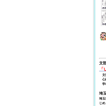
文
「
文部
心配
学校
埼
埼玉
じめ