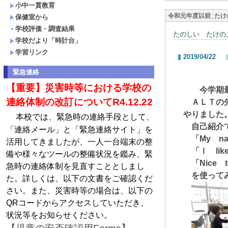
小中一貫教育
令和元年度以前_たけ
保健室から
学校評価・調査結果
たのしい たけの
学校だより「時計台」
学習リンク
2019/04/22
緊急連絡
【重要】災害時等における学校の
今学期最
連絡体制の改訂についてR4.12.22
ＡＬＴの先
やりました
本校では、緊急時の連絡手段として、
自己紹介
「連絡メール」と「緊急連絡サイト」を
「My na
活用してきましたが、一人一台端末の整
「Ｉ lik
備や様々なツールの整備状況を鑑み、緊
「Nice t
急時の連絡体制を見直すこととしまし
を使ってみ
た。詳しくは、以下の文書をご確認くだ
さい。また、災害時等の場合は、以下の
QRコードからアクセスしていただき、
状況等をお知らせください。