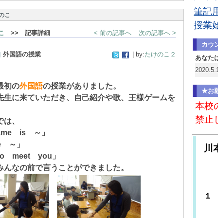
筆記用
のこ
授業
こ
>> 記事詳細
< 前の記事へ
次の記事へ >
カウ
外国語の授業
| by:
たけのこ２
あなた
2020.
初の
外国語
の授業がありました。
★お
生に来ていただき、自己紹介や歌、王様ゲームを
本校
。
禁止
では、
me is ～」
e ～」
川
o meet you」
んなの前で言うことができました。
作
１
清