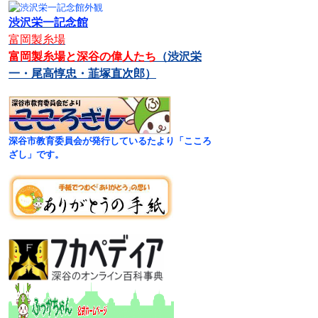
渋沢栄一記念館
富岡製糸場
富岡製糸場と深谷の偉人たち
（渋沢栄
一・尾高惇忠・韮塚直次郎）
深谷市教育委員会が発行しているたより「こころ
ざし」です。