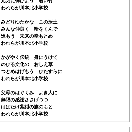
気に伸びよう 若い竹
れらが川本北小学校
 みどりゆたかな この沃土
んな仲良く 輪をくんで
もう 未来の幸もとめ
れらが川本北小学校
 かがやく伝統 身にうけて
びる文化の おしえ草
とめはげもう ひたすらに
れらが川本北小学校
 父母のはぐくみ よき人に
限の感謝ささげつつ
ばたけ紫紺の旗のもと
れらが川本北小学校