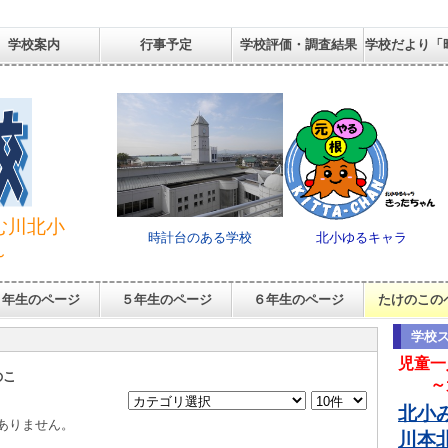
学校案内
行事予定
学校評価・調査結果
学校だより「
む川北小
時計台のある学校
北小ゆるキャラ
～
４年生のページ
５年生のページ
６年生のページ
たけのこの
学校
児
童一
のこ
～元
北小み
ありません。
川本北