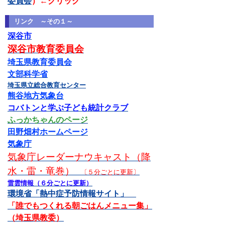
委員会
）←クリック
リンク ～その１～
深谷市
深谷市教育委員会
埼玉県教育委員会
文部科学省
埼玉県立総合教育センター
熊谷地方気象台
コバトンと学ぶ子ども統計クラブ
ふっかちゃんのページ
田野畑村ホームページ
気象庁
気象庁レーダーナウキャスト（降
水・雷・竜巻）
〔５分ごとに更新〕
雷雲情報（６分ごとに更新）
環境省「熱中症予防情報サイト」
「誰でもつくれる朝ごはんメニュー集」
（埼玉県教委）