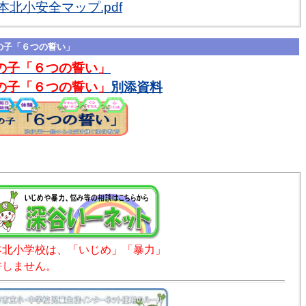
本北小安全マップ.pdf
の子「６つの誓い」
の子「６つの誓い」
の子「６つの誓い」
別添資料
本北小学校は、「いじめ」「暴力」
許しません。