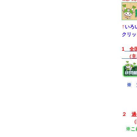
↑
いろ
クリッ
1
全国
（主
※ 
まと
挑戦
２
過
（国
※こ