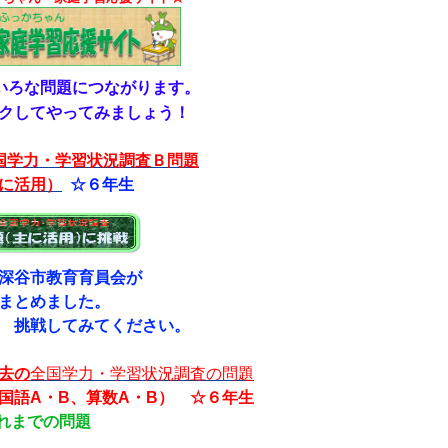
いろな問題につながります。
クしてやってみましょう！
学力・学習状況調査Ｂ問題
に活用）
☆６年生
深谷市教育育員会が
めました。
してみてください。
去の
全国学力・学習状況調査の問題
語A・B、算数A・B） ☆６年生
れまでの問題