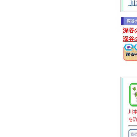
川
深谷
深谷
深谷
川
を