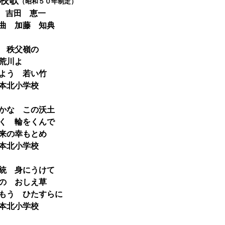
校歌
（昭和５０年制定）
 吉田 恵一
藤 知典
 秩父嶺の
荒川よ
う 若い竹
本北小学校
かな この沃土
 輪をくんで
の幸もとめ
本北小学校
統 身にうけて
 おしえ草
う ひたすらに
本北小学校