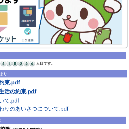
人目です。
まり
束.pdf
活の約束.pdf
て.pdf
わりのあいさつについて.pdf
歌