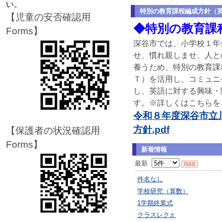
い。
特別の教育課程編成方針（
【児童の安否確認用
◆特別の教育課
Forms】
深谷市では、小学校１年
せ、慣れ親しませ、人と
養うため、特別の教育課
Ｔ）を活用し、コミュニ
し、英語に対する興味・
す。※詳しくはこちらを
令和８年度深谷市立
方針.pdf
【保護者の状況確認用
Forms】
新着情報
最新
件名なし
学校研究（算数）
1学期終業式
クラスレク♬