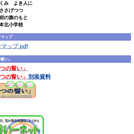
くみ よき人に
ささげつつ
の旗のもと
本北小学校
全マップ
ップ.pdf
の誓い」
つの誓い」
つの誓い」
別添資料