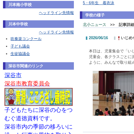
5・6年生 着衣泳
川本南小学校
ヘッドライン先情報
学校の様子
川本中学校
北小ニュース
>> 記事詳
ヘッドライン先情報
2026/06/16
いじめ
吹奏楽コンクール
子ども議会
本日は、児童集会で「い
生徒協議会
児童会、各クラスごとに
ように、みんなで取り組
深谷市関連のリンク
深谷市
深谷市教育委員会
子どもたちに深谷の心をつ
むぐ道徳資料です。
深谷市内の季節の移ろいに