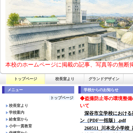
本校のホームページに掲載の記事、写真等の無断
トップページ
校長室より
グランドデザイン
メニュー
学校からのお知らせ
トップページ
◆
盗撮防止等の環境整備
いて
校長室より
学校案内
深谷市立学校における
給食室から
ン（PDF
一括版）.pdf
小中一貫教育
260511_
川本北小学校_
保健室から