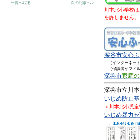
一覧へ戻る
次の記事へ >
川本北小学校は
を許しません。
深谷市
安心ふ
（インターネット
（保護者がフィル
深谷市
家庭の
深谷市立川本
いじめ防止基本
＜川本北小児童
いじめ暴力ゼロ