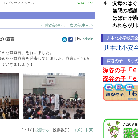
４ 父母のはぐ
パブリックスペース
07/14 10:52
無限の感謝
はばたけ紫紺
われらが川
細
< 前の記事へ
次の記事へ >
川本北小学校安
ゼロ宣言
| by:
admin
川本北小安全マ
じめゼロ宣言」を行いました。
決めたゼロ宣言を発表していました。宣言が守れる
深谷の子「６つ
んでいきましょう！
深谷の子「６
深谷の子「６
17:17 |
| 投票数(1) |
コメント(0)
投票する