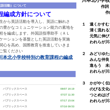
川本北小学校
英語活動）について
作詞
作曲 加
程編成方針について
生から英語活動を導入し、英語に触れさ
１ 遠くかすむ
の豊かなコミュニケーション能力の素地を
清く流れる
程を編成します。外国語指導助手（ＡＬ
元気に伸びよ
ケーションを基盤とした英語活動を実施
われらが川
関心を高め、国際教育を推進していきま
ご覧ください
２ みどりゆた
川本北小学校特別の教育課程の編成
みんな仲良く
進もう 未来
われらが川
３ かがやく伝
のびる文化の
パブリックスペース
08/07 16:19
つとめはげも
パブリックスペース
07/27 11:30
われらが川
パブリックスペース
07/17 15:04
パブリックスペース
07/16 09:53