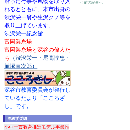
沿った行事や風物を取り入
< 前の記事へ
れるとともに、本市出身の
渋沢栄一翁や生沢クノ等を
取り上げています。
渋沢栄一記念館
富岡製糸場
富岡製糸場と深谷の偉人た
ち
（渋沢栄一・尾高惇忠・
韮塚直次郎）
深谷市教育委員会が発行し
ているたより「こころざ
し」です。
県教委委嘱
小中一貫教育推進モデル事業推