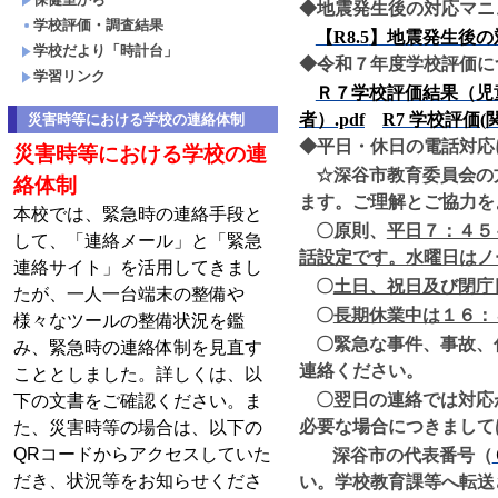
◆
地震発生後の対応マニ
学校評価・調査結果
【R8.5
】地震発生後の
学校だより「時計台」
◆
令和７年度学校評価に
学習リンク
Ｒ７学校評価結果（児童
者）.pdf
R7
学校評価(
災害時等における学校の連絡体制
◆平日・休日の電話対応
災害時等における学校の連
☆
深谷市教育委員会の
絡体制
ます。
ご理解とご協力を
本校では、緊急時の連絡手段と
〇原則、
平日７：４５
して、「連絡メール」と「緊急
話設定
です。
水曜日はノ
連絡サイト」を活用してきまし
〇
土日、祝日及び閉庁
たが、一人一台端末の整備や
〇
長期休業中は１６：
様々なツールの整備状況を鑑
〇緊急な事件、事故、
み、緊急時の連絡体制を見直す
連絡ください。
こととしました。詳しくは、以
〇翌日の連絡では対応
下の文書をご確認ください。ま
必要な場合につきまして
た、災害時等の場合は、以下の
QRコードからアクセスしていた
深谷市の代表番号（
だき、状況等をお知らせくださ
い。学校教育課等へ転送