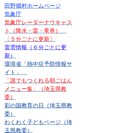
田野畑村ホームページ
気象庁
気象庁レーダーナウキャス
ト（降水・雷・竜巻）
〔５分ごとに更新〕
雷雲情報（６分ごとに更
新）
環境省「熱中症予防情報サ
イト」
「誰でもつくれる朝ごはん
メニュー集」（埼玉県教
委）
彩の国教育の日
（埼玉県教
委）
わくわく子どもページ
（埼
玉県教委）