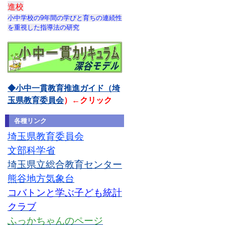
進校
小中学校の9年間の学びと育ちの連続性
を重視した指導法の研究
◆小中一貫教育推進ガイド（埼
玉県教育委員会
）←クリック
各種リンク
埼玉県教育委員会
文部科学省
埼玉県立総合教育センター
熊谷地方気象台
コバトンと学ぶ子ども統計
クラブ
ふっかちゃんのページ