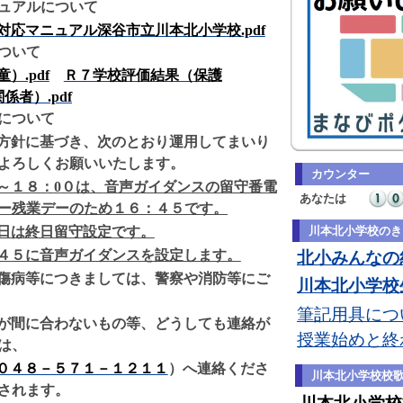
ュアルについて
対応マニュアル深谷市立川本北小学校.pdf
ついて
）.pdf
Ｒ７学校評価結果（保護
関係者）.pdf
について
方針に基づき、次のとおり運用してまいり
よろしくお願いいたします。
カウンター
～１８：
0
０は、
音声ガイダンスの留守番電
あなたは
ー残業デーのため１６：４５です。
日は終日留守設定です。
川本北小学校のき
４５に音声ガイダンスを設定します。
北小みんなの約
傷病等につきましては、警察や消防等にご
川本北小学校生
筆記用具につい
が間に合わないもの等、どうしても連絡が
授業始めと終
は、
０４８－５７１－１２１１
）へ連絡くださ
川本北小学校校
されます。