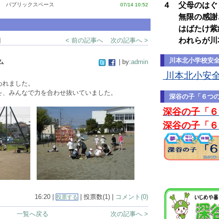
４ 父母のはぐ
パブリックスペース
07/14 10:52
無限の感謝
はばたけ紫紺
われらが川
細
< 前の記事へ
次の記事へ >
川本北小学校安
ム
| by:
admin
川本北小安全マ
われました。
を、みんなで力を合わせ抜いていました。
深谷の子「６つ
深谷の子「６
深谷の子「６
16:20 |
| 投票数(1) |
コメント(0)
投票する
一覧へ戻る
次の記事へ >