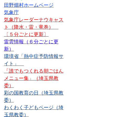
田野畑村ホームページ
気象庁
気象庁レーダーナウキャス
ト（降水・雷・竜巻）
〔５分ごとに更新〕
雷雲情報（６分ごとに更
新）
環境省「熱中症予防情報サ
イト」
「誰でもつくれる朝ごはん
メニュー集」（埼玉県教
委）
彩の国教育の日
（埼玉県教
委）
わくわく子どもページ
（埼
玉県教委）