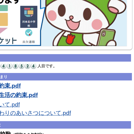
人目です。
まり
束.pdf
活の約束.pdf
て.pdf
わりのあいさつについて.pdf
歌