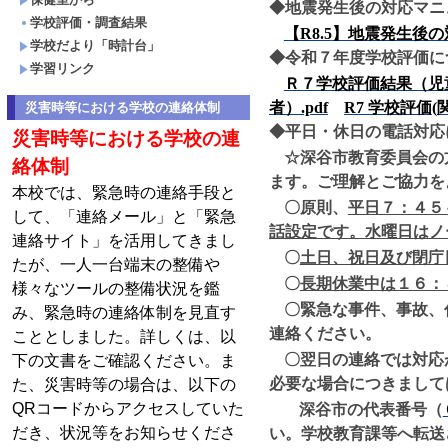
◆
地震発生後の対応マニ
学校評価・調査結果
【R8.5
】地震発生後の
学校だより「時計台」
◆
令和７年度学校評価に
学習リンク
Ｒ７学校評価結果（児童
者）.pdf
R7
学校評価(
災害時等における学校の連絡体制
◆平日・休日の電話対応
災害時等における学校の連
☆
深谷市教育委員会の
絡体制
ます。
ご理解とご協力を
本校では、緊急時の連絡手段と
〇原則、
平日７：４５
して、「連絡メール」と「緊急
話設定
です。
水曜日はノ
連絡サイト」を活用してきまし
〇
土日、祝日及び閉庁
たが、一人一台端末の整備や
〇
長期休業中は１６：
様々なツールの整備状況を鑑
〇緊急な事件、事故、
み、緊急時の連絡体制を見直す
連絡ください。
こととしました。詳しくは、以
〇翌日の連絡では対応
下の文書をご確認ください。ま
必要な場合につきまして
た、災害時等の場合は、以下の
QRコードからアクセスしていた
深谷市の代表番号（
だき、状況等をお知らせくださ
い。学校教育課等へ転送