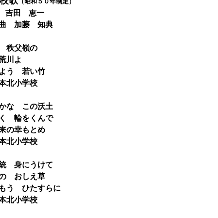
校歌
（昭和５０年制定）
 吉田 恵一
藤 知典
 秩父嶺の
荒川よ
う 若い竹
本北小学校
かな この沃土
 輪をくんで
の幸もとめ
本北小学校
統 身にうけて
 おしえ草
う ひたすらに
本北小学校