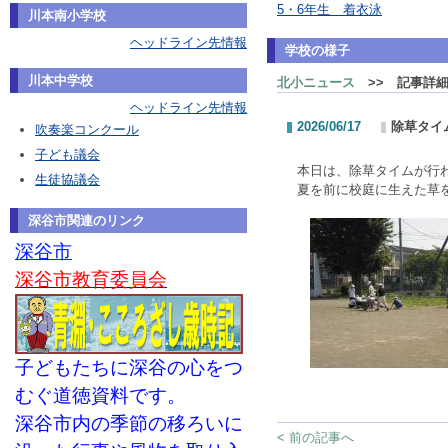
5・6年生 着衣泳
川本南小学校
ヘッドライン先情報
学校の様子
川本中学校
北小ニュース
>> 記事詳
ヘッドライン先情報
2026/06/17
除草タイ
吹奏楽コンクール
子ども議会
本日は、除草タイムが行
生徒協議会
夏を前に校庭に生えた草
深谷市関連のリンク
深谷市
深谷市教育委員会
子どもたちに深谷の心をつ
むぐ道徳資料です。
深谷市内の季節の移ろいに
< 前の記事へ