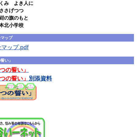
くみ よき人に
ささげつつ
の旗のもと
本北小学校
全マップ
ップ.pdf
の誓い」
つの誓い」
つの誓い」
別添資料