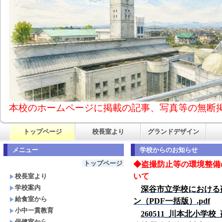
本校のホームページに掲載の記事、写真等の無断
トップページ
校長室より
グランドデザイン
メニュー
学校からのお知らせ
トップページ
◆
盗撮防止等の環境整備
いて
校長室より
学校案内
深谷市立学校における
給食室から
ン（PDF
一括版）.pdf
小中一貫教育
260511_
川本北小学校_
保健室から