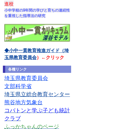
進校
小中学校の9年間の学びと育ちの連続性
を重視した指導法の研究
◆小中一貫教育推進ガイド（埼
玉県教育委員会
）←クリック
各種リンク
埼玉県教育委員会
文部科学省
埼玉県立総合教育センター
熊谷地方気象台
コバトンと学ぶ子ども統計
クラブ
ふっかちゃんのページ