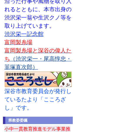
沿った行事や風物を取り入
れるとともに、本市出身の
渋沢栄一翁や生沢クノ等を
取り上げています。
渋沢栄一記念館
富岡製糸場
富岡製糸場と深谷の偉人た
ち
（渋沢栄一・尾高惇忠・
韮塚直次郎）
深谷市教育委員会が発行し
ているたより「こころざ
し」です。
県教委委嘱
小中一貫教育推進モデル事業推