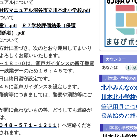
ュアルについて
対応マニュアル深谷市立川本北小学校.pdf
ついて
）.pdf
Ｒ７学校評価結果（保護
関係者）.pdf
について
方針に基づき、次のとおり運用してまいり
よろしくお願いいたします。
カウンター
～１８：
0
０は、
音声ガイダンスの留守番電
あなたは
ー残業デーのため１６：４５です。
日は終日留守設定です。
川本北小学校のき
４５に音声ガイダンスを設定します。
北小みんなの約
傷病等につきましては、警察や消防等にご
川本北小学校生
筆記用具につい
が間に合わないもの等、どうしても連絡が
授業始めと終
は、
０４８－５７１－１２１１
）へ連絡くださ
川本北小学校校
されます。