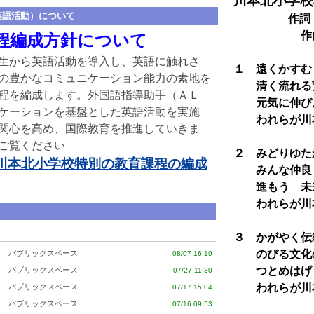
川本北小学校
英語活動）について
作詞
作曲 加
程編成方針について
生から英語活動を導入し、英語に触れさ
１ 遠くかすむ
の豊かなコミュニケーション能力の素地を
清く流れる
程を編成します。外国語指導助手（ＡＬ
元気に伸びよ
ケーションを基盤とした英語活動を実施
われらが川
関心を高め、国際教育を推進していきま
ご覧ください
２ みどりゆた
川本北小学校特別の教育課程の編成
みんな仲良く
進もう 未来
われらが川
３ かがやく伝
のびる文化の
パブリックスペース
08/07 16:19
つとめはげも
パブリックスペース
07/27 11:30
われらが川
パブリックスペース
07/17 15:04
パブリックスペース
07/16 09:53