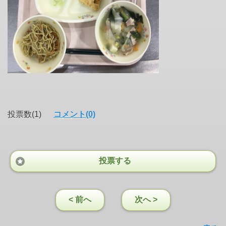
投票数(1)
コメント(0)
投票する
< 前へ
次へ >