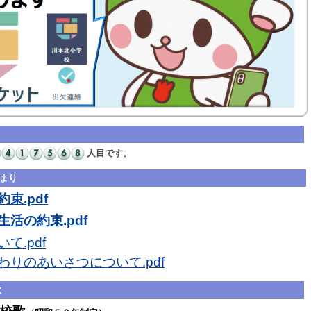
人目です。
まり
束.pdf
活の約束.pdf
て.pdf
わりのあいさつについて.pdf
歌