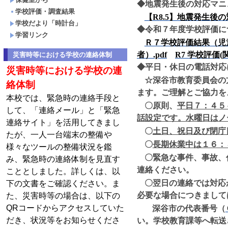
◆
地震発生後の対応マニ
学校評価・調査結果
【R8.5
】地震発生後の
学校だより「時計台」
◆
令和７年度学校評価に
学習リンク
Ｒ７学校評価結果（児童
者）.pdf
R7
学校評価(
災害時等における学校の連絡体制
◆平日・休日の電話対応
災害時等における学校の連
☆
深谷市教育委員会の
絡体制
ます。
ご理解とご協力を
本校では、緊急時の連絡手段と
〇原則、
平日７：４５
して、「連絡メール」と「緊急
話設定
です。
水曜日はノ
連絡サイト」を活用してきまし
〇
土日、祝日及び閉庁
たが、一人一台端末の整備や
〇
長期休業中は１６：
様々なツールの整備状況を鑑
〇緊急な事件、事故、
み、緊急時の連絡体制を見直す
連絡ください。
こととしました。詳しくは、以
〇翌日の連絡では対応
下の文書をご確認ください。ま
必要な場合につきまして
た、災害時等の場合は、以下の
QRコードからアクセスしていた
深谷市の代表番号（
だき、状況等をお知らせくださ
い。学校教育課等へ転送