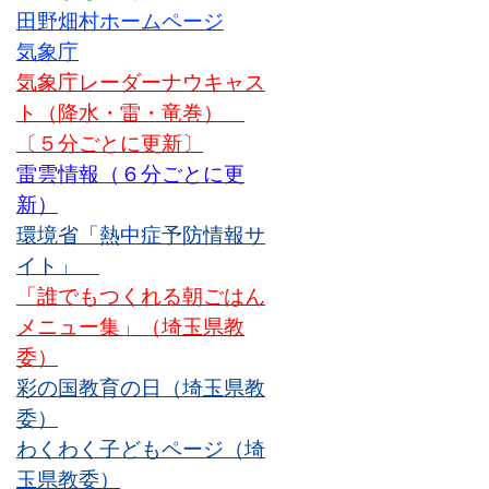
田野畑村ホームページ
気象庁
気象庁レーダーナウキャス
ト（降水・雷・竜巻）
〔５分ごとに更新〕
雷雲情報（６分ごとに更
新）
環境省「熱中症予防情報サ
イト」
「誰でもつくれる朝ごはん
メニュー集」（埼玉県教
委）
彩の国教育の日
（埼玉県教
委）
わくわく子どもページ
（埼
玉県教委）