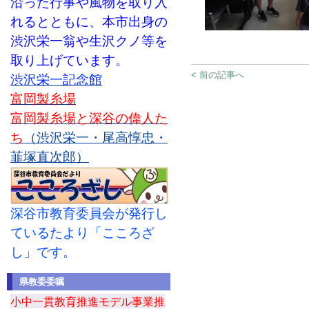
沿った行事や風物を取り入
れるとともに、本市出身の
渋沢栄一翁や生沢クノ等を
取り上げています。
< 前の記事へ
渋沢栄一記念館
富岡製糸場
富岡製糸場と深谷の偉人た
ち
（渋沢栄一・尾高惇忠・
韮塚直次郎）
深谷市教育委員会が発行し
ているたより「こころざ
し」です。
県教委委嘱
小中一貫教育推進モデル事業推