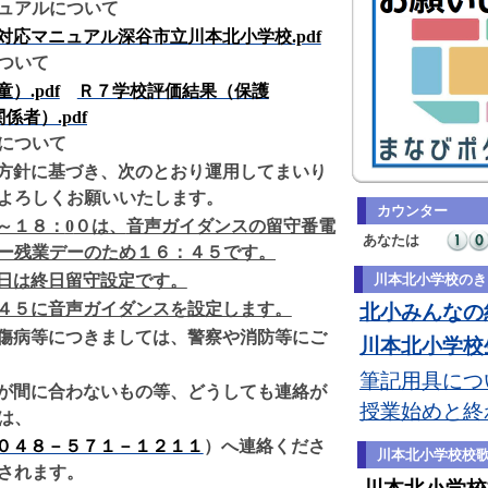
ュアルについて
対応マニュアル深谷市立川本北小学校.pdf
ついて
）.pdf
Ｒ７学校評価結果（保護
関係者）.pdf
について
方針に基づき、次のとおり運用してまいり
よろしくお願いいたします。
カウンター
～１８：
0
０は、
音声ガイダンスの留守番電
あなたは
ー残業デーのため１６：４５です。
日は終日留守設定です。
川本北小学校のき
４５に音声ガイダンスを設定します。
北小みんなの約
傷病等につきましては、警察や消防等にご
川本北小学校生
筆記用具につい
が間に合わないもの等、どうしても連絡が
授業始めと終
は、
０４８－５７１－１２１１
）へ連絡くださ
川本北小学校校
されます。