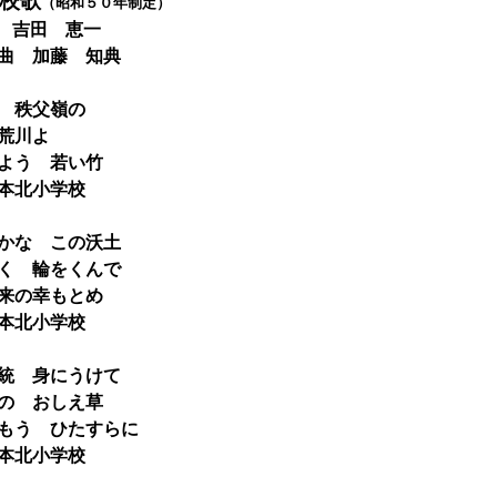
校歌
（昭和５０年制定）
 吉田 恵一
藤 知典
 秩父嶺の
荒川よ
う 若い竹
本北小学校
かな この沃土
 輪をくんで
の幸もとめ
本北小学校
統 身にうけて
 おしえ草
う ひたすらに
本北小学校