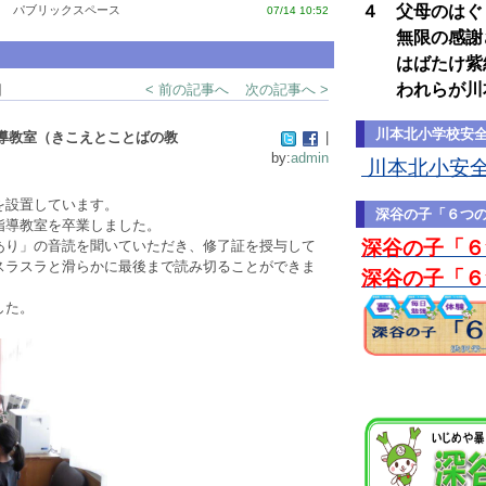
４ 父母のはぐ
パブリックスペース
07/14 10:52
無限の感謝
はばたけ紫紺
われらが川
細
< 前の記事へ
次の記事へ >
川本北小学校安
導教室（きこえとことばの教
|
by:
admin
川本北小安全マ
を設置しています。
深谷の子「６つ
指導教室を卒業しました。
深谷の子「６
あり」の音読を聞いていただき、修了証を授与して
スラスラと滑らかに最後まで読み切ることができま
深谷の子「６
した。