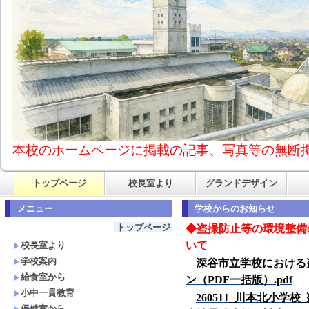
本校のホームページに掲載の記事、写真等の無断
トップページ
校長室より
グランドデザイン
メニュー
学校からのお知らせ
トップページ
◆
盗撮防止等の環境整備
いて
校長室より
学校案内
深谷市立学校における
給食室から
ン（PDF
一括版）.pdf
小中一貫教育
260511_
川本北小学校_
保健室から