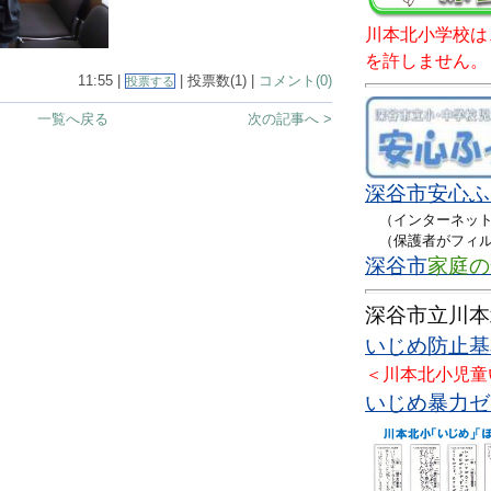
川本北小学校は
を許しません。
11:55 |
| 投票数(1) |
コメント(0)
投票する
一覧へ戻る
次の記事へ >
深谷市
安心ふ
（インターネット
（保護者がフィル
深谷市
家庭の
深谷市立川本
いじめ防止基本
＜川本北小児童
いじめ暴力ゼロ