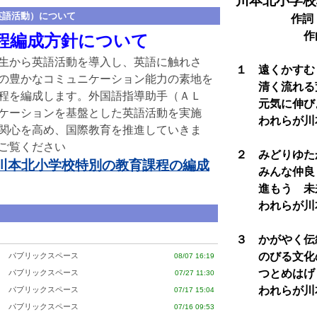
川本北小学校
英語活動）について
作詞
作曲 加
程編成方針について
生から英語活動を導入し、英語に触れさ
１ 遠くかすむ
の豊かなコミュニケーション能力の素地を
清く流れる
程を編成します。外国語指導助手（ＡＬ
元気に伸びよ
ケーションを基盤とした英語活動を実施
われらが川
関心を高め、国際教育を推進していきま
ご覧ください
２ みどりゆた
川本北小学校特別の教育課程の編成
みんな仲良く
進もう 未来
われらが川
３ かがやく伝
のびる文化の
パブリックスペース
08/07 16:19
つとめはげも
パブリックスペース
07/27 11:30
われらが川
パブリックスペース
07/17 15:04
パブリックスペース
07/16 09:53