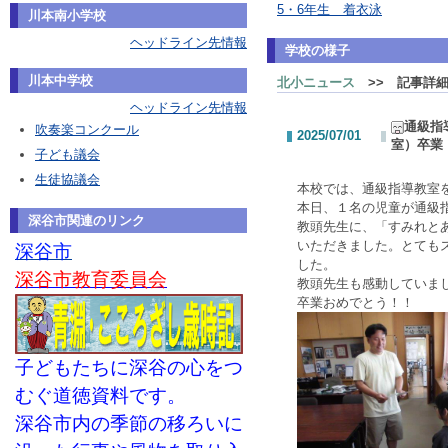
5・6年生 着衣泳
川本南小学校
ヘッドライン先情報
学校の様子
川本中学校
北小ニュース
>> 記事詳
ヘッドライン先情報
通級指
吹奏楽コンクール
2025/07/01
室）卒業
子ども議会
生徒協議会
本校では、通級指導教室
本日、１名の児童が通級
深谷市関連のリンク
教頭先生に、「すみれと
いただきました。とても
深谷市
した。
深谷市教育委員会
教頭先生も感動していま
卒業おめでとう！！
子どもたちに深谷の心をつ
むぐ道徳資料です。
深谷市内の季節の移ろいに