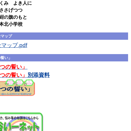
くみ よき人に
ささげつつ
の旗のもと
本北小学校
全マップ
ップ.pdf
の誓い」
つの誓い」
つの誓い」
別添資料