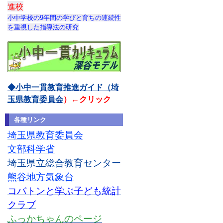
進校
小中学校の9年間の学びと育ちの連続性
を重視した指導法の研究
◆小中一貫教育推進ガイド（埼
玉県教育委員会
）←クリック
各種リンク
埼玉県教育委員会
文部科学省
埼玉県立総合教育センター
熊谷地方気象台
コバトンと学ぶ子ども統計
クラブ
ふっかちゃんのページ