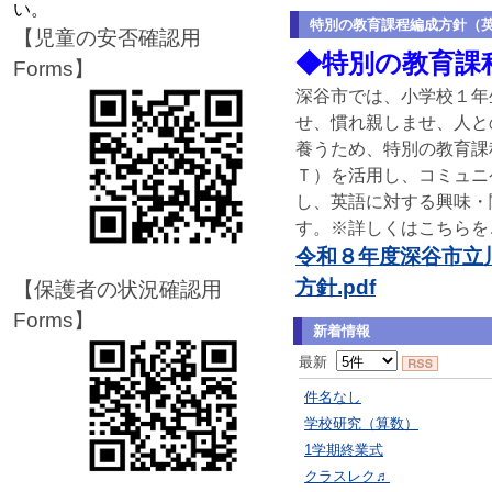
い。
特別の教育課程編成方針（
【児童の安否確認用
◆特別の教育課
Forms】
深谷市では、小学校１年
せ、慣れ親しませ、人と
養うため、特別の教育課
Ｔ）を活用し、コミュニ
し、英語に対する興味・
す。※詳しくはこちらを
令和８年度深谷市立
方針.pdf
【保護者の状況確認用
Forms】
新着情報
最新
件名なし
学校研究（算数）
1学期終業式
クラスレク♬