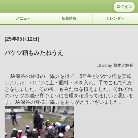
ログイン
メニュー
新着情報
カレンダー
[25年05月12日]
バケツ稲もみたねうえ
10:22 by 川本北校長
JA深谷の皆様のご協力を得て、5年生がバケツ稲を実施
しました。バケツに土・肥料・水を入れ、手でこねて代か
きをしました。その後、もみたねを植えました。それぞれ
のバケツの稲が育つように管理を頑張ってほしいと思いま
す。JA深谷の皆様ご協力をありがとうございました。