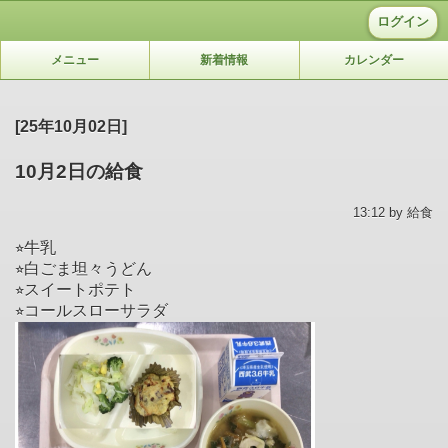
ログイン
メニュー
新着情報
カレンダー
[25年10月02日]
10月2日の給食
13:12 by 給食
⭐︎牛乳
⭐︎白ごま坦々うどん
⭐︎スイートポテト
⭐︎コールスローサラダ