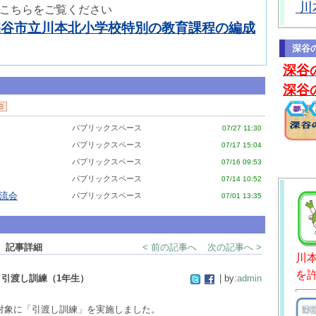
川
こちらをご覧ください
深谷市立川本北小学校特別の教育課程の編成
深谷
深谷
深谷
パブリックスペース
07/27 11:30
パブリックスペース
07/17 15:04
パブリックスペース
07/16 09:53
パブリックスペース
07/14 10:52
交流会
パブリックスペース
07/01 13:35
 記事詳細
< 前の記事へ
次の記事へ >
川
を
引渡し訓練（1年生）
| by:
admin
対象に「引渡し訓練」を実施しました。