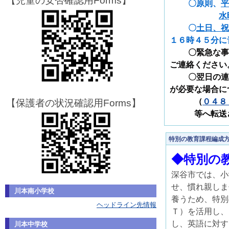
【児童の安否確認用Forms】
〇原則、
平
水
〇
土日、祝
１６時４５分に
〇
緊急な事
ご連絡ください
〇翌日の連絡
が必要な場合に
（
０４８
【保護者の状況確認用Forms】
等へ転送
特別の教育課程編成
◆特別の
深谷市では、小
せ、慣れ親しま
川本南小学校
養うため、特別
ヘッドライン先情報
Ｔ）を活用し、
し、英語に対す
川本中学校