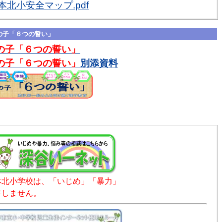
本北小安全マップ.pdf
の子「６つの誓い」
の子「６つの誓い」
の子「６つの誓い」
別添資料
本北小学校は、「いじめ」「暴力」
許しません。