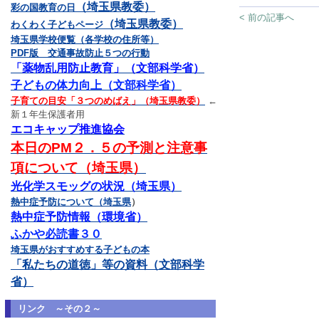
（埼玉県教委）
彩の国教育の日
< 前の記事へ
（埼玉県教委）
わくわく子どもページ
埼玉県学校便覧（各学校の住所等）
PDF版 交通事故防止５つの行動
「薬物乱用防止教育」（文部科学省）
子どもの体力向上（文部科学省）
子育ての目安「３つのめばえ」（埼玉県教委）
←
新１年生保護者用
エコキャップ推進協会
本日のPM２．５の予測と注意事
項について（埼玉県）
光化学スモッグの状況（埼玉県）
熱中症予防について（埼玉県
）
熱中症予防情報（環境省）
ふかや必読書３０
埼玉県がおすすめする子どもの本
「私たちの道徳」等の資料（文部科学
省）
リンク ～その２～