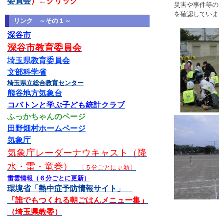
委員会
）←クリック
災害や事件等の
を確認していま
リンク ～その１～
深谷市
深谷市教育委員会
埼玉県教育委員会
文部科学省
埼玉県立総合教育センター
熊谷地方気象台
コバトンと学ぶ子ども統計クラブ
ふっかちゃんのページ
田野畑村ホームページ
気象庁
気象庁レーダーナウキャスト（降
水・雷・竜巻）
〔５分ごとに更新〕
雷雲情報（６分ごとに更新）
環境省「熱中症予防情報サイト」
「誰でもつくれる朝ごはんメニュー集」
（埼玉県教委）