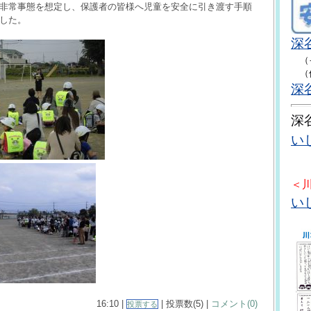
非常事態を想定し、保護者の皆様へ児童を安全に引き渡す手順
した。
深
（イ
（保
深
深
い
＜
い
16:10 |
| 投票数(5) |
コメント(0)
投票する