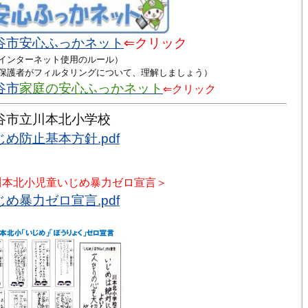
谷市
安心ふっかネット
⇐クリック
ンターネット使用のルール）
護者がフィルタリングについて、理解しましょう）
谷市
家庭の安心ふっかネット
⇐クリック
谷市立川本北小学校
じめ防止基本方針.pdf
川本北小児童いじめ暴力ゼロ宣言＞
じめ暴力ゼロ宣言.pdf