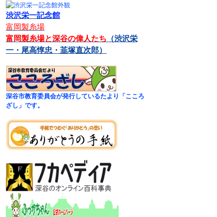
渋沢栄一記念館
富岡製糸場
富岡製糸場と深谷の偉人たち
（渋沢栄
一・尾高惇忠・韮塚直次郎）
深谷市教育委員会が発行しているたより「こころ
ざし」です。