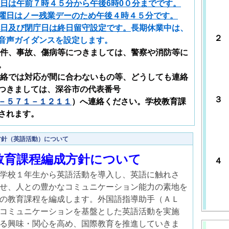
元
日は午前７時４５分から午後6時0０分までです。
わ
曜日はノー残業デーのため午後４時４５分です。
日及び閉庁日は終日留守設定です。
長期休業中は、
２
音声ガイダンスを設定します。
み
件、事故、傷病等につきましては、警察や消防等に
進
。
わ
では対応が間に合わないもの等、どうしても連絡
つきましては、深谷市の代表番号
３
－５７１－１２１１
）へ連絡ください。学校教育課
の
されます。
つ
わ
方針（英語活動）について
教育課程編成方針について
４
無
学校１年生から英語活動を導入し、英語に触れさ
は
せ、人との豊かなコミュニケーション能力の素地を
わ
の教育課程を編成します。外国語指導助手（ＡＬ
コミュニケーションを基盤とした英語活動を実施
る興味・関心を高め、国際教育を推進していきま