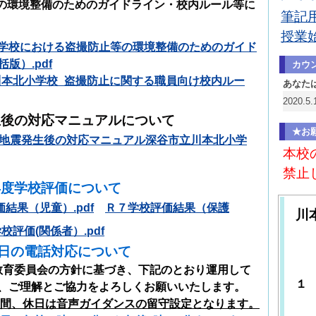
環境整備のためのガイドライン・校内ルール等に
筆記用
授業
学校における盗撮防止等の環境整備のためのガイド
版）.pdf
カウ
1_川本北小学校_盗撮防止に関する職員向け校内ルー
あなた
2020.
生後の対応マニュアルについて
★お
5】地震発生後の対応マニュアル深谷市立川本北小学
本校
禁止
年度学校評価について
結果（児童）.pdf
Ｒ７学校評価結果（保護
川
学校評価(関係者）.pdf
日の電話対応について
作
委員会の方針に基づき、下記のとおり運用して
１
、ご理解とご協力をよろしくお願いいたします。
清
間、休日は音声ガイダンスの留守設定となります。