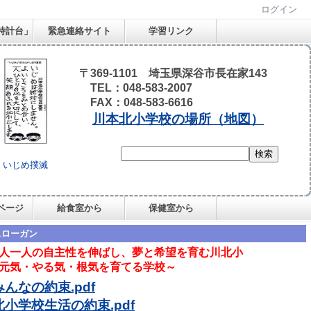
ログイン
時計台」
緊急連絡サイト
学習リンク
〒369-1101 埼玉県深谷市長在家143
TEL：048-583-2007
FAX：048-583-6616
川本北小学校の場所（地図）
いじめ撲滅
ページ
給食室から
保健室から
スローガン
人一人の自主性を伸ばし、夢と希望を育む川北小
気・やる気・根気を育てる学校～
んなの約束.pdf
小学校生活の約束.pdf