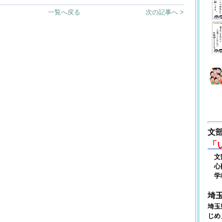
一覧へ戻る
次の記事へ >
文
「
文部
心配
学校
埼
埼玉
じめ