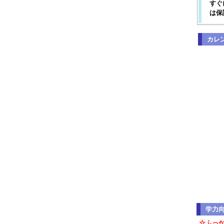
すぐ
は保
カレ
学力
☆ふっ