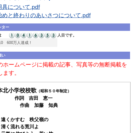
具について.pdf
始めと終わりのあいさつについて.pdf
ンター
は
人目です。
5.10 600万人達成！
願い
のホームページに掲載の記事、写真等の無断掲載を
します。
本北小学校校歌
（昭和５０年制定）
作詞 吉田 恵一
曲 加藤 知典
 遠くかすむ 秩父嶺の
く流れる荒川よ