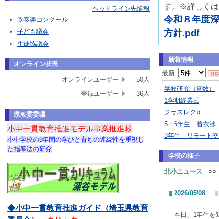
す。※詳しくは
ヘッドライン先情報
令和８年度
吹奏楽コンクール
子ども議会
方針.pdf
生徒協議会
新着情報
オンライン状況
最新
オンラインユーザー
50人
学校研究（算数）
登録ユーザー
36人
1学期終業式
クラスレク♬
県教委委嘱
5・6年生 着衣泳
小中一貫教育推進モデル事業推進校
3年生 リモート
小中学校の9年間の学びと育ちの連続性を重視し
た指導法の研究
学校の様子
北小ニュース
>>
2026/05/08
◆小中一貫教育推進ガイド（埼玉県教育
本日、1年生を