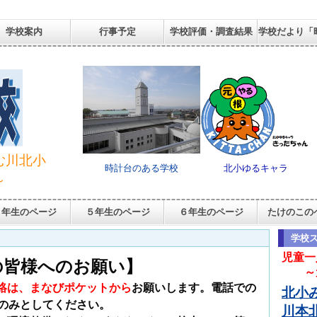
学校案内
行事予定
学校評価・調査結果
学校だより「
む川北小
時計台のある学校
北小ゆるキャラ
～
４年生のページ
５年生のページ
６年生のページ
たけのこの
学校
児
童一
の皆様へのお願い】
～元
絡
は、まなびポケットから
お願いします。電話での
北小み
のみとしてください。
川本北