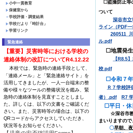
☐盗撮防止等の
小中一貫教育
保健室から
ついて
学校評価・調査結果
深谷市立
学校だより「時計台」
ライン（PDF一括
学習リンク
26051
ル.pdf
緊急連絡
☐地震発
【重要】災害時等における学校の
連絡体制の改訂についてR4.12.22
【R8.
本校では、緊急時の連絡手段として、
校.pdf
「連絡メール」と「緊急連絡サイト」を
☐
令和７
活用してきましたが、一人一台端末の整
Ｒ７学校評価
備や様々なツールの整備状況を鑑み、緊
急時の連絡体制を見直すこととしまし
者）.pdf
R7 
た。詳しくは、以下の文書をご確認くだ
☐平日・休
さい。また、災害時等の場合は、以下の
☆深谷市教育
QRコードからアクセスしていただき、
まいりますので
状況等をお知らせください。
〇
早朝、夜