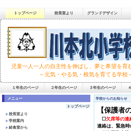
トップページ
校長室より
グランドデザイン
児童一人一人の自主性を伸ばし、夢と希望を育
～元気・やる気・根気を育てる学校
１年生のページ
２年生のページ
３年生のページ
メニュー
学校からのお知らせ
トップページ
【保護者
校長室より
☐
欠席等の連
学校案内
連絡は、緊急時
給食室から