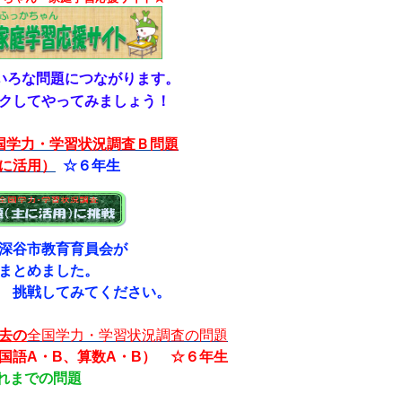
いろな問題につながります。
クしてやってみましょう！
学力・学習状況調査Ｂ問題
に活用）
☆６年生
深谷市教育育員会が
めました。
してみてください。
去の
全国学力・学習状況調査の問題
語A・B、算数A・B） ☆６年生
れまでの問題