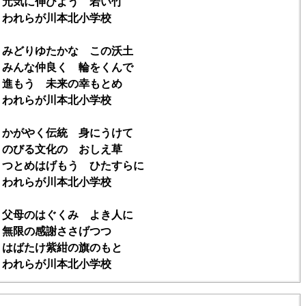
気に伸びよう 若い竹
れらが川本北小学校
 みどりゆたかな この沃土
んな仲良く 輪をくんで
もう 未来の幸もとめ
れらが川本北小学校
 かがやく伝統 身にうけて
びる文化の おしえ草
とめはげもう ひたすらに
れらが川本北小学校
 父母のはぐくみ よき人に
限の感謝ささげつつ
ばたけ紫紺の旗のもと
れらが川本北小学校