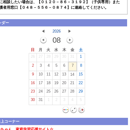
に相談したい場合は、【０１２０－８６－３１９２】（子供専用）また
護者用窓口【０４８－５５６－０８７４】に連絡してください。
ンダー
2026
08
日
月
火
水
木
金
土
26
27
28
29
30
31
1
2
3
4
5
6
7
8
9
10
11
12
13
15
14
16
17
18
19
20
21
22
23
24
25
26
27
28
29
30
31
1
2
3
4
5
向上コーナー
かちゃん 家庭学習応援サイト☆