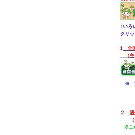
↑
いろ
クリッ
1
全国
（主
※ 
まと
挑戦
２
過
（国
※こ